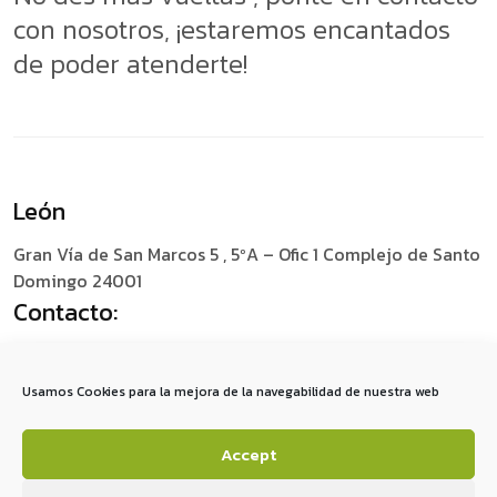
con nosotros, ¡estaremos encantados
de poder atenderte!
León
Gran Vía de San Marcos 5 , 5ºA – Ofic 1
Complejo de Santo
Domingo 24001
Contacto:
+34 987 049 759
social@redescomunica.com
Usamos Cookies para la mejora de la navegabilidad de nuestra web
Accept
A
V
I
S
O
S
L
E
G
A
L
E
S
P
O
L
Í
T
I
C
A
D
E
P
R
I
V
A
C
I
D
A
D