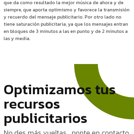
que da como resultado la mejor música de ahora y de
siempre, que aporta optimismo y favorece la transmisión
y recuerdo del mensaje publicitario. Por otro lado no
tiene saturación publicitaria, ya que los mensajes entran
en bloques de 3 minutos a las en punto y de 2 minutos a
las y media.
O
p
t
i
m
i
z
a
m
o
s
t
u
s
r
e
c
u
r
s
o
s
o
s
i
r
a
t
i
p
u
b
l
i
c
No des más vueltas , ponte en contacto