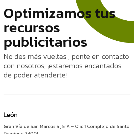
O
p
t
i
m
i
z
a
m
o
s
t
u
s
r
e
c
u
r
s
o
s
s
o
i
r
a
t
p
u
b
l
i
c
i
No des más vueltas , ponte en contacto
con nosotros, ¡estaremos encantados
de poder atenderte!
León
Gran Vía de San Marcos 5 , 5ºA – Ofic 1
Complejo de Santo
Domingo 24001