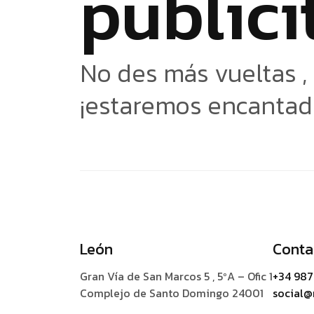
p
u
b
l
i
c
i
No des más vueltas ,
¡estaremos encantad
León
Conta
Gran Vía de San Marcos 5 , 5ºA – Ofic 1
+34 987
Complejo de Santo Domingo 24001
social