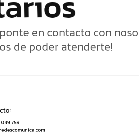
t
a
r
i
o
s
 ponte en contacto con noso
os de poder atenderte!
cto:
 049 759
@redescomunica.com