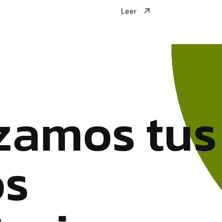
Leer
z
a
m
o
s
t
u
s
o
s