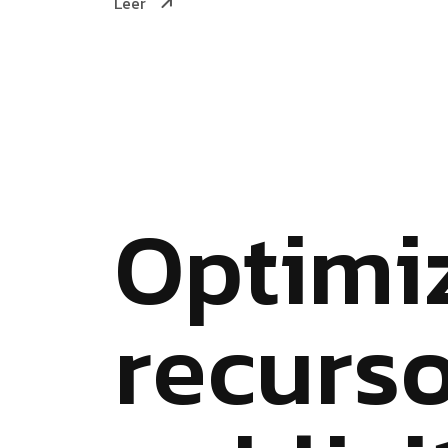
Leer
O
p
t
i
m
i
r
e
c
u
r
s