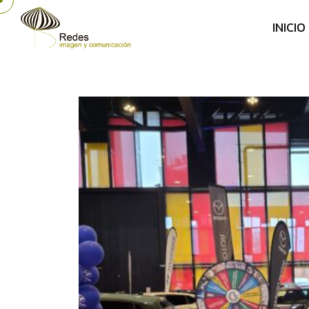
I
N
I
C
I
O