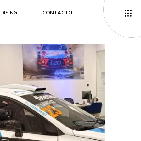
N
D
I
S
I
N
G
C
O
N
T
A
C
T
O