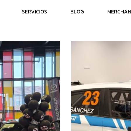
S
E
R
V
I
C
I
O
S
B
L
O
G
M
E
R
C
H
A