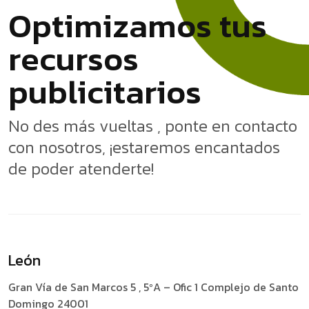
O
p
t
i
m
i
z
a
m
o
s
t
u
s
r
e
c
u
r
s
o
s
p
u
b
l
i
c
i
t
a
r
i
o
s
No des más vueltas , ponte en contacto
con nosotros, ¡estaremos encantados
de poder atenderte!
León
Gran Vía de San Marcos 5 , 5ºA – Ofic 1
Complejo de Santo
Domingo 24001