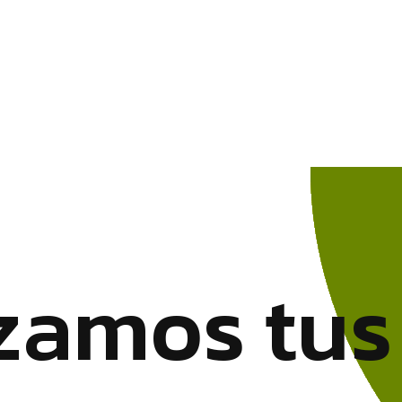
z
a
m
o
s
t
u
s