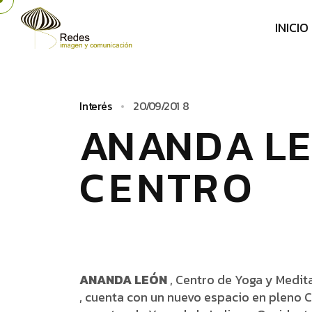
I
N
I
C
I
O
I
n
t
e
r
é
s
2
0
/
0
9
/
2
0
1
8
A
­
­
­
N
A
N
D
A
L
E
C
E
N
T
R
O
ANANDA LEÓN
, Centro de Yoga y Medit
, cuenta con un nuevo espacio en pleno C