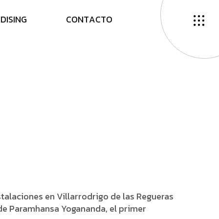
N
D
I
S
I
N
G
C
O
N
T
A
C
T
O
talaciones en Villarrodrigo de las Regueras
s de Paramhansa Yogananda, el primer