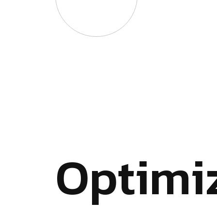
O
p
t
i
m
i