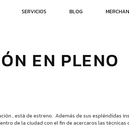
S
E
R
V
I
C
I
O
S
B
L
O
G
M
E
R
C
H
A
Ó
N
E
N
P
L
E
N
O
ación , está de estreno. Además de sus espléndidas ins
entro de la ciudad con el fin de acercaros las técnica