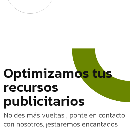
O
p
t
i
m
i
z
a
m
o
s
t
u
s
r
e
c
u
r
s
o
s
s
o
p
u
b
l
i
c
i
t
a
r
i
No des más vueltas , ponte en contacto
con nosotros, ¡estaremos encantados