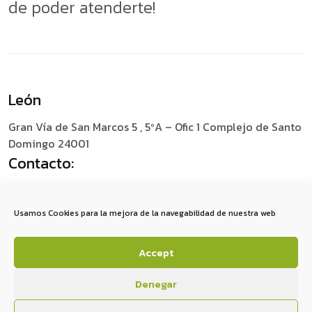
de poder atenderte!
León
Gran Vía de San Marcos 5 , 5ºA – Ofic 1
Complejo de Santo
Domingo 24001
Contacto:
+34 987 049 759
social@redescomunica.com
Usamos Cookies para la mejora de la navegabilidad de nuestra web
Accept
A
V
I
S
O
S
L
E
G
A
L
E
S
P
O
L
Í
T
I
C
A
D
E
P
R
I
V
A
C
I
D
A
D
P
O
L
Í
T
I
C
A
D
E
C
O
O
K
I
E
S
Denegar