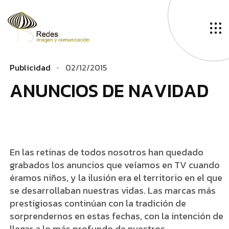
P
u
b
l
i
c
i
d
a
d
0
2
/
1
2
/
2
0
1
5
A
­
N
U
N
C
I
O
S
D
E
N
A
V
I
D
A
D
En las retinas de todos nosotros han quedado
grabados los anuncios que veíamos en TV cuando
éramos niños, y la ilusión era el territorio en el que
se desarrollaban nuestras vidas. Las marcas más
prestigiosas continúan con la tradición de
sorprendernos en estas fechas, con la intención de
llegar a lo más profundo de nuestros