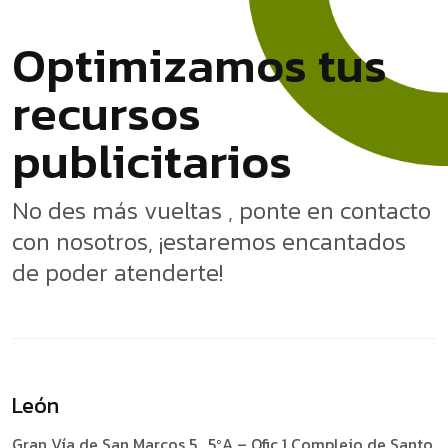
O
p
t
i
m
i
z
a
m
o
s
t
u
s
r
e
c
u
r
s
o
s
p
u
b
l
i
c
i
t
a
r
i
o
s
No des más vueltas , ponte en contacto
con nosotros, ¡estaremos encantados
de poder atenderte!
León
Gran Vía de San Marcos 5 , 5ºA – Ofic 1
Complejo de Santo