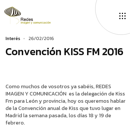
I
n
t
e
r
é
s
2
6
/
0
2
/
2
0
1
6
C
­
­
o
n
v
e
n
c
i
ó
n
K
I
S
S
F
M
2
0
1
6
Como muchos de vosotros ya sabéis, REDES
IMAGEN Y COMUNICACIÓN es la delegación de Kiss
Fm para León y provincia, hoy os queremos hablar
de la Convención anual de Kiss que tuvo lugar en
Madrid la semana pasada, los días 18 y 19 de
febrero.