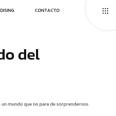
N
D
I
S
I
N
G
C
O
N
T
A
C
T
O
d
o
d
e
l
es un mundo que no para de sorprendernos.