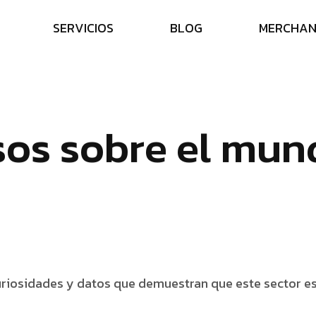
S
E
R
V
I
C
I
O
S
B
L
O
G
M
E
R
C
H
A
s
o
s
s
o
b
r
e
e
l
m
u
n
curiosidades y datos que demuestran que este sector 