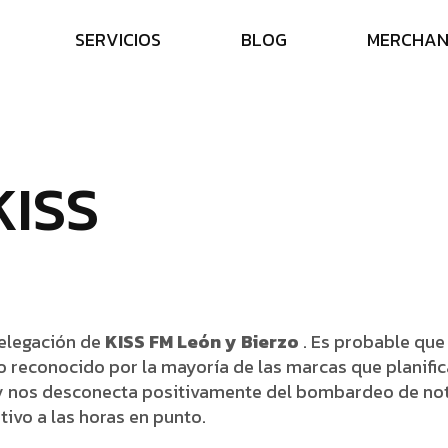
S
E
R
V
I
C
I
O
S
B
L
O
G
M
E
R
C
H
A
K
I
S
S
delegación de
KISS FM León y Bierzo
. Es probable que
io reconocido por la mayoría de las marcas que planif
 y nos desconecta positivamente del bombardeo de not
ivo a las horas en punto.