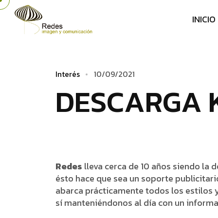
I
N
I
C
I
O
I
n
t
e
r
é
s
1
0
/
0
9
/
2
0
2
1
D
E
S
C
A
R
G
A
Redes
lleva cerca de 10 años siendo la 
ésto hace que sea un soporte publicitar
abarca prácticamente todos los estilos
sí manteniéndonos al día con un informat