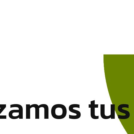
z
a
m
o
s
t
u
s