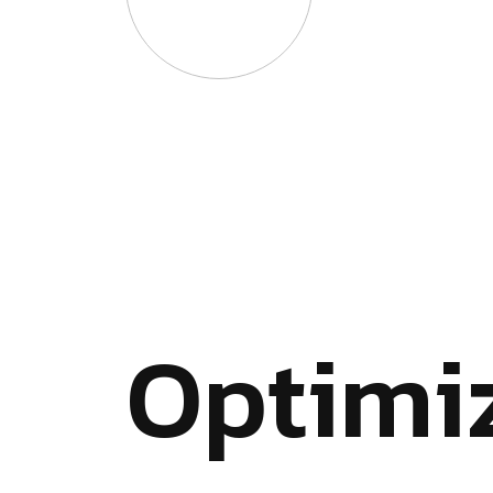
O
p
t
i
m
i