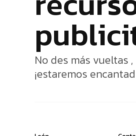
r
e
c
u
r
s
p
u
b
l
i
c
i
No des más vueltas ,
¡estaremos encantad