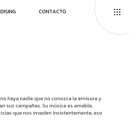
N
D
I
S
I
N
G
C
O
N
T
A
C
T
O
 no haya nadie que no conozca la emisora y
ican sus campañas. Su música es amable,
icias que nos invaden insistentemente, eso