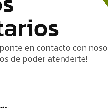
o
s
t
a
r
i
o
s
 ponte en contacto con noso
os de poder atenderte!