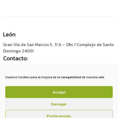
León
Gran Vía de San Marcos 5 , 5ºA – Ofic 1
Complejo de Santo
Domingo 24001
Contacto:
+34 987 049 759
social@redescomunica.com
Usamos Cookies para la mejora de la navegabilidad de nuestra web
Accept
A
V
I
S
O
S
L
E
G
A
L
E
S
P
O
L
Í
T
I
C
A
D
E
P
R
I
V
A
C
I
D
A
D
P
O
L
Í
T
I
C
A
D
E
C
O
O
K
I
E
S
Denegar
Preferencias