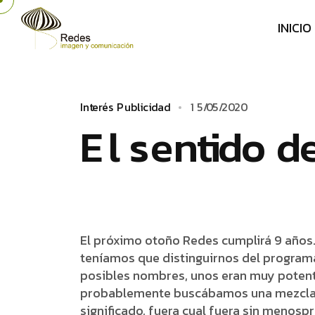
I
N
I
C
I
O
I
n
t
e
r
é
s
P
u
b
l
i
c
i
d
a
d
1
5
/
0
5
/
2
0
2
0
E
­
­
l
s
e
n
t
i
d
o
d
El próximo otoño Redes cumplirá 9 años.
teníamos que distinguirnos del program
posibles nombres, unos eran muy potent
probablemente buscábamos una mezcla de
significado, fuera cual fuera sin menosp