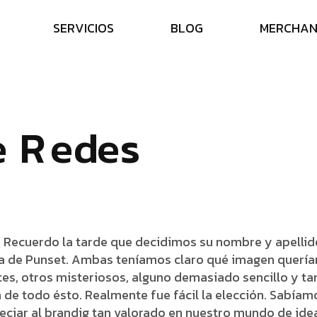
S
E
R
V
I
C
I
O
S
B
L
O
G
M
E
R
C
H
A
e
R
e
d
e
s
 Recuerdo la tarde que decidimos su nombre y apellid
a de Punset. Ambas teníamos claro qué imagen quería
es, otros misteriosos, alguno demasiado sencillo y ta
 todo ésto. Realmente fue fácil la elección. Sabíamo
reciar al brandig tan valorado en nuestro mundo de ide