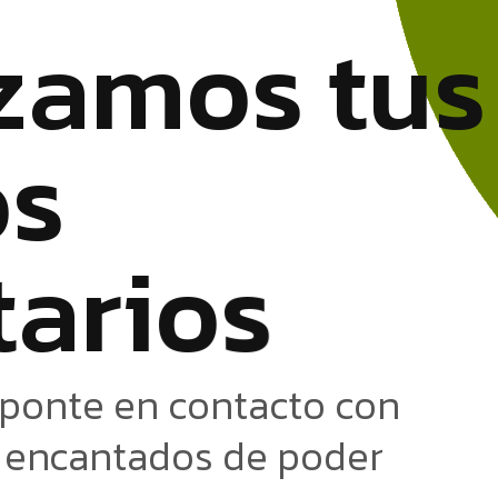
z
a
m
o
s
t
u
s
o
s
t
a
r
i
o
s
 ponte en contacto con
s encantados de poder