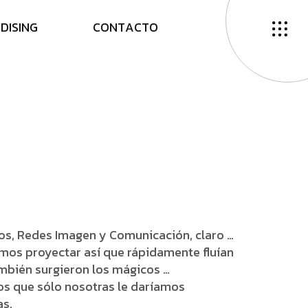
N
D
I
S
I
N
G
C
O
N
T
A
C
T
O
os, Redes Imagen y Comunicación, claro …
mos proyectar así que rápidamente fluían
mbién surgieron los mágicos …
s que sólo nosotras le daríamos
as.