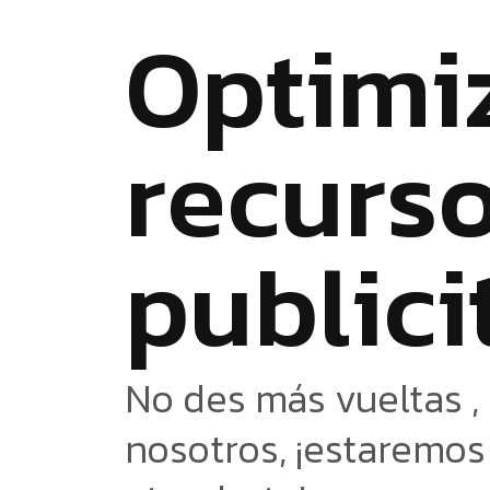
O
p
t
i
m
i
r
e
c
u
r
s
p
u
b
l
i
c
i
No des más vueltas ,
nosotros, ¡estaremo