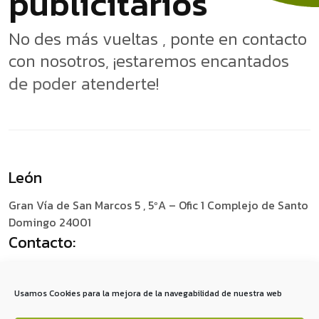
p
u
b
l
i
c
i
t
a
r
i
o
s
No des más vueltas , ponte en contacto
con nosotros, ¡estaremos encantados
de poder atenderte!
León
Gran Vía de San Marcos 5 , 5ºA – Ofic 1
Complejo de Santo
Domingo 24001
Contacto:
+34 987 049 759
social@redescomunica.com
Usamos Cookies para la mejora de la navegabilidad de nuestra web