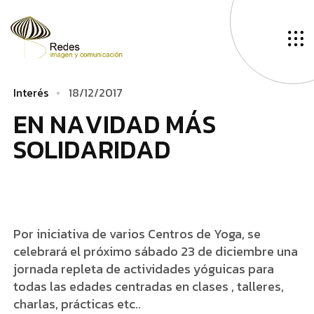
I
n
t
e
r
é
s
1
8
/
1
2
/
2
0
1
7
E
­
­
N
N
A
V
I
D
A
D
M
Á
S
S
O
L
I
D
A
R
I
D
A
D
Por iniciativa de varios Centros de Yoga, se
celebrará el próximo sábado 23 de diciembre una
jornada repleta de actividades yóguicas para
todas las edades centradas en clases , talleres,
charlas, prácticas etc..