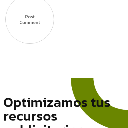
Post
Comment
O
p
t
i
m
i
z
a
m
o
s
t
u
s
r
e
c
u
r
s
o
s