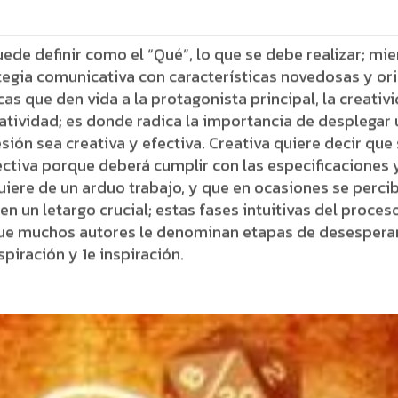
ede definir como el “Qué”, lo que se debe realizar; mi
tegia comunicativa con características novedosas y or
as que den vida a la protagonista principal, la creativ
reatividad; es donde radica la importancia de desplega
ión sea creativa y efectiva. Creativa quiere decir que 
ectiva porque deberá cumplir con las especificaciones
uiere de un arduo trabajo, y que en ocasiones se perc
n un letargo crucial; estas fases intuitivas del proce
ue muchos autores le denominan etapas de desesperanz
piración y 1e inspiración.