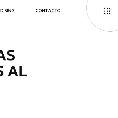
N
D
I
S
I
N
G
C
O
N
T
A
C
T
O
A
S
S
A
L