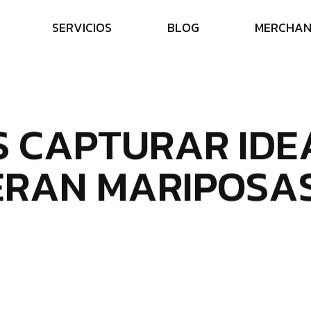
S
E
R
V
I
C
I
O
S
B
L
O
G
M
E
R
C
H
A
S
C
A
P
T
U
R
A
R
I
D
E
E
R
A
N
M
A
R
I
P
O
S
A