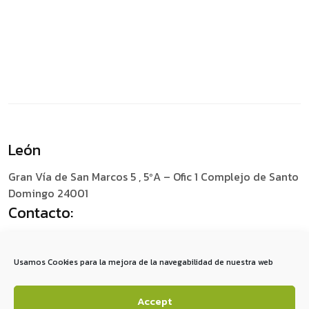
León
Gran Vía de San Marcos 5 , 5ºA – Ofic 1
Complejo de Santo
Domingo 24001
Contacto:
+34 987 049 759
social@redescomunica.com
Usamos Cookies para la mejora de la navegabilidad de nuestra web
Accept