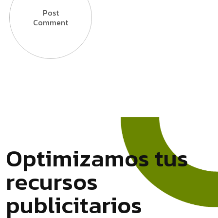
Post
Comment
O
p
t
i
m
i
z
a
m
o
s
t
u
s
r
e
c
u
r
s
o
s
p
u
b
l
i
c
i
t
a
r
i
o
s