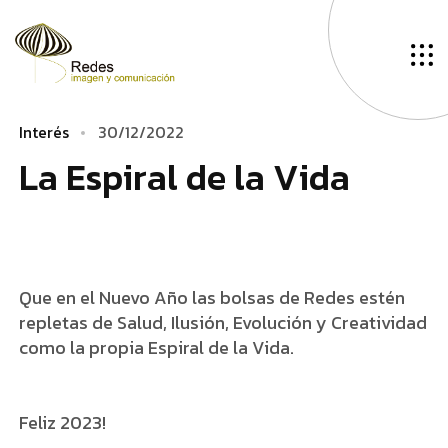
I
n
t
e
r
é
s
3
0
/
1
2
/
2
0
2
2
L
­
­
­
a
E
s
p
i
r
a
l
d
e
l
a
V
i
d
a
Que en el Nuevo Año las bolsas de Redes estén
repletas de Salud, Ilusión, Evolución y Creatividad
como la propia Espiral de la Vida.
Feliz 2023!