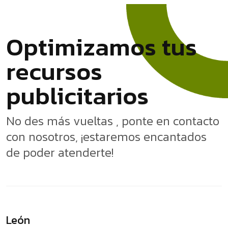
O
p
t
i
m
i
z
a
m
o
s
t
u
s
r
e
c
u
r
s
o
s
s
o
i
r
a
p
u
b
l
i
c
i
t
No des más vueltas , ponte en contacto
con nosotros, ¡estaremos encantados
de poder atenderte!
León