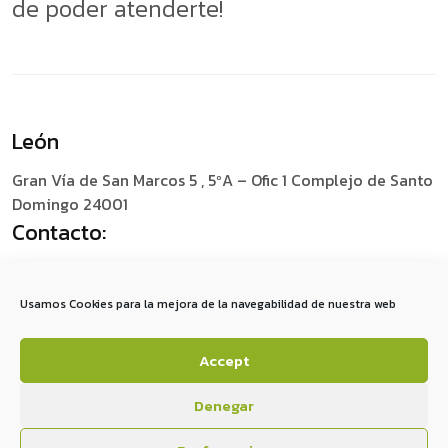
de poder atenderte!
León
Gran Vía de San Marcos 5 , 5ºA – Ofic 1
Complejo de Santo
Domingo 24001
Contacto:
+34 987 049 759
social@redescomunica.com
Usamos Cookies para la mejora de la navegabilidad de nuestra web
Accept
A
V
I
S
O
S
L
E
G
A
L
E
S
P
O
L
Í
T
I
C
A
D
E
P
R
I
V
A
C
I
D
A
D
P
O
L
Í
T
I
C
A
D
E
C
O
O
K
I
E
S
Denegar