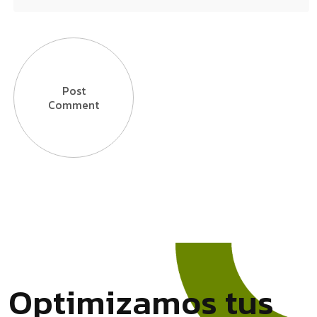
Post
Comment
O
p
t
i
m
i
z
a
m
o
s
t
u
s