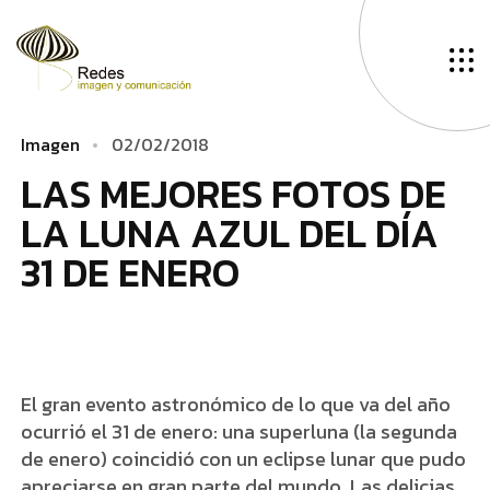
I
m
a
g
e
n
0
2
/
0
2
/
2
0
1
8
L
­
­
­
A
­
­
­
S
­
­
­
M
­
E
J
O
R
E
S
F
O
T
O
S
D
E
L
A
L
U
N
A
A
Z
U
L
D
E
L
D
Í
A
3
1
D
E
E
N
E
R
O
El gran evento astronómico de lo que va del año
ocurrió el 31 de enero: una superluna (la segunda
de enero) coincidió con un eclipse lunar que pudo
apreciarse en gran parte del mundo. Las delicias