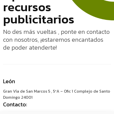
r
e
c
u
r
s
o
s
p
u
b
l
i
c
i
t
a
r
i
o
s
No des más vueltas , ponte en contacto
con nosotros, ¡estaremos encantados
de poder atenderte!
León
Gran Vía de San Marcos 5 , 5ºA – Ofic 1
Complejo de Santo
Domingo 24001
Contacto: