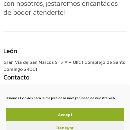
con nosotros, ¡estaremos encantados
de poder atenderte!
León
Gran Vía de San Marcos 5 , 5ºA – Ofic 1
Complejo de Santo
Domingo 24001
Contacto:
+34 987 049 759
social@redescomunica.com
Usamos Cookies para la mejora de la navegabilidad de nuestra web
Accept
A
V
I
S
O
S
L
E
G
A
L
E
S
P
O
L
Í
T
I
C
A
D
E
P
R
I
V
A
C
I
D
A
D
P
O
L
Í
T
I
C
A
D
E
C
O
O
K
I
E
S
Denegar