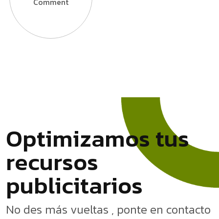
Comment
O
p
t
i
m
i
z
a
m
o
s
t
u
s
r
e
c
u
r
s
o
s
p
u
b
l
i
c
i
t
a
r
i
o
s
No des más vueltas , ponte en contacto