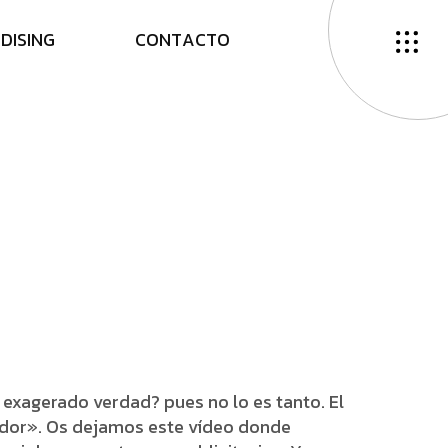
N
D
I
S
I
N
G
C
O
N
T
A
C
T
O
xagerado verdad? pues no lo es tanto. El
midor». Os dejamos este vídeo donde