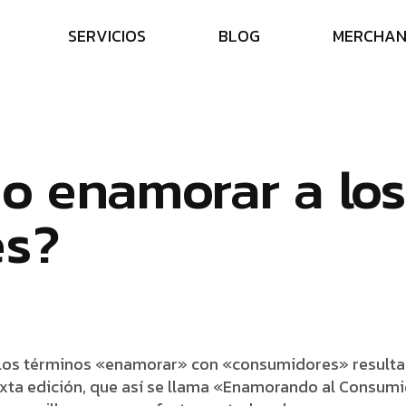
S
E
R
V
I
C
I
O
S
B
L
O
G
M
E
R
C
H
A
m
o
e
n
a
m
o
r
a
r
a
l
o
s
e
s
?
 los términos «enamorar» con «consumidores» resulta e
sexta edición, que así se llama «Enamorando al Consu