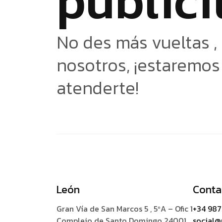
p
u
b
l
i
c
i
No des más vueltas ,
nosotros, ¡estaremo
atenderte!
León
Conta
Gran Vía de San Marcos 5 , 5ºA – Ofic 1
+34 987
Complejo de Santo Domingo 24001
social