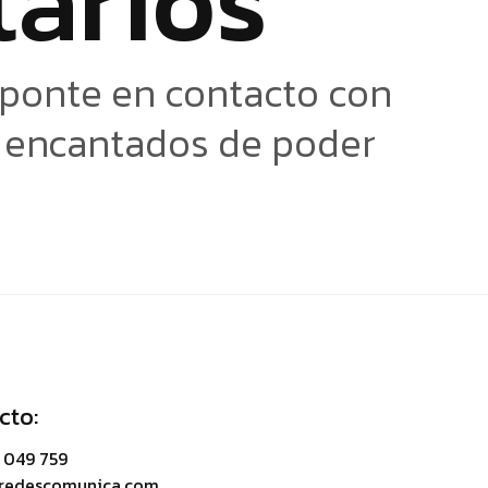
t
a
r
i
o
s
 ponte en contacto con
s encantados de poder
cto:
 049 759
@redescomunica.com