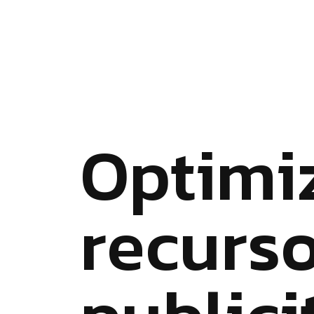
O
p
t
i
m
i
r
e
c
u
r
s