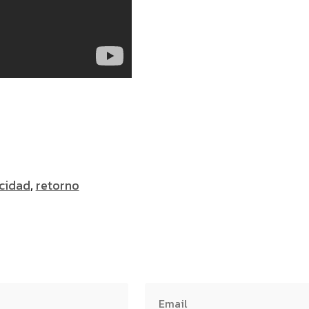
icidad
,
retorno